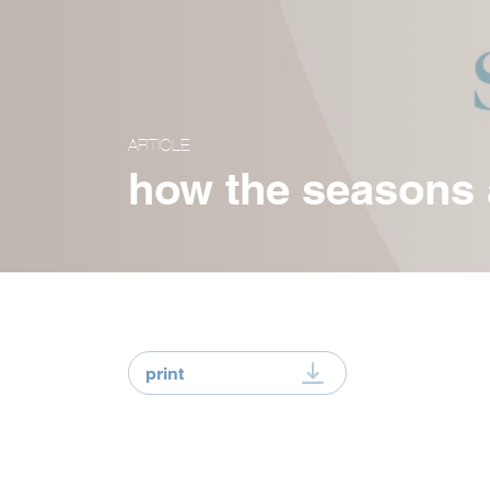
ARTICLE
how the seasons a
print