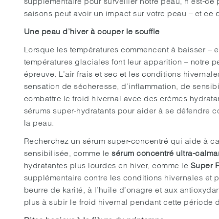
supplémentaire pour surveiller notre peau, n’est-c
saisons peut avoir un impact sur votre peau – et ce qu
Une peau d’hiver à couper le souffle
Lorsque les températures commencent à baisser – en f
températures glaciales font leur apparition – notre
épreuve. L’air frais et sec et les conditions hivern
sensation de sécheresse, d’inflammation, de sensibilit
combattre le froid hivernal avec des crèmes hydrata
sérums super-hydratants pour aider à se défendre co
la peau.
Recherchez un sérum super-concentré qui aide à cal
sensibilisée, comme le
sérum concentré ultra-calma
hydratantes plus lourdes en hiver, comme le
Super R
supplémentaire contre les conditions hivernales et 
beurre de karité, à l’huile d’onagre et aux antioxydan
plus à subir le froid hivernal pendant cette période 