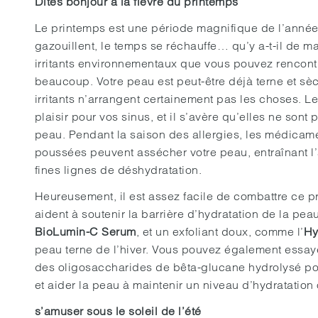
Dites bonjour à la fièvre du printemps
Le printemps est une période magnifique de l’année.
gazouillent, le temps se réchauffe… qu’y a-t-il de m
irritants environnementaux que vous pouvez rencontr
beaucoup. Votre peau est peut-être déjà terne et sèc
irritants n’arrangent certainement pas les choses. L
plaisir pour vos sinus, et il s’avère qu’elles ne sont
peau. Pendant la saison des allergies, les médicame
poussées peuvent assécher votre peau, entraînant 
fines lignes de déshydratation.
Heureusement, il est assez facile de combattre ce 
aident à soutenir la barrière d’hydratation de la pe
BioLumin-C Serum
, et un exfoliant doux, comme l’
Hy
peau terne de l’hiver. Vous pouvez également essay
des oligosaccharides de bêta-glucane hydrolysé po
et aider la peau à maintenir un niveau d’hydratation 
s’amuser sous le soleil de l’été