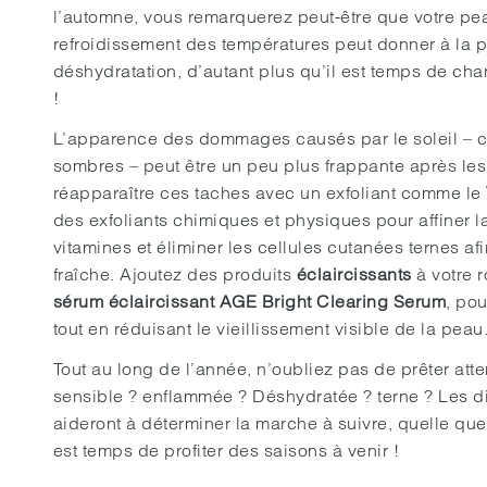
l’automne, vous remarquerez peut-être que votre pe
refroidissement des températures peut donner à la
déshydratation, d’autant plus qu’il est temps de ch
!
L’apparence des dommages causés par le soleil – co
sombres – peut être un peu plus frappante après les 
réapparaître ces taches avec un exfoliant comme le
des exfoliants chimiques et physiques pour affiner la
vitamines et éliminer les cellules cutanées ternes af
fraîche. Ajoutez des produits
éclaircissants
à votre 
sérum éclaircissant AGE Bright Clearing Serum
, po
tout en réduisant le vieillissement visible de la peau
Tout au long de l’année, n’oubliez pas de prêter atte
sensible ? enflammée ? Déshydratée ? terne ? Les di
aideront à déterminer la marche à suivre, quelle que 
est temps de profiter des saisons à venir !