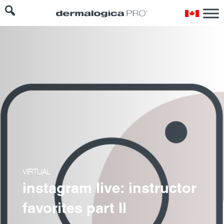
VIRTUAL
instagram live: instructor
favorites part II