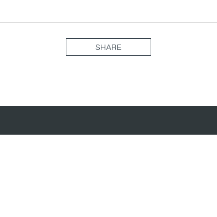
SHARE
(877) 716-3871