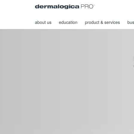
about us
education
product & services
bus